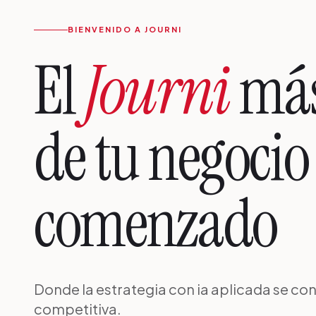
BIENVENIDO A JOURNI
El
Journi
más
de tu negocio
comenzado
Donde la estrategia con ia aplicada se con
competitiva.