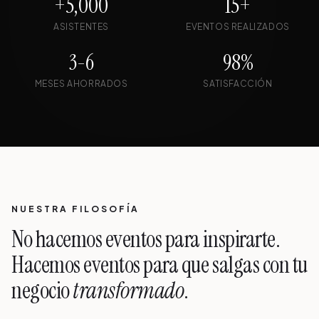
+5,000
15+
ASISTENTES
EVENTOS REALIZADOS
3-6
98%
MESES AHORRADOS
SATISFACCIÓN
NUESTRA FILOSOFÍA
No hacemos eventos para inspirarte.
Hacemos eventos para que salgas con tu
negocio
transformado
.