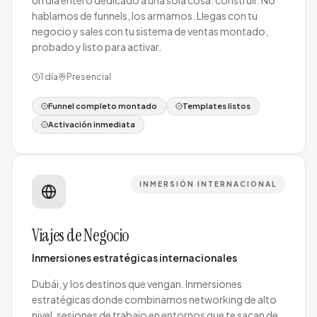
Un día entero dedicado a una sola cosa: construir. No
hablamos de funnels, los armamos. Llegas con tu
negocio y sales con tu sistema de ventas montado,
probado y listo para activar.
1 día
Presencial
Funnel completo montado
Templates listos
Activación inmediata
INMERSIÓN INTERNACIONAL
Viajes de Negocio
Inmersiones estratégicas internacionales
Dubái, y los destinos que vengan. Inmersiones
estratégicas donde combinamos networking de alto
nivel, sesiones de trabajo en entornos que te sacan de