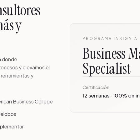
nsultores
más y
PROGRAMA INSIGNIA
Business M
ma donde
Specialist
rocesos y elevamos el
 herramientas y
Certificación
12 semanas · 100% onli
erican Business College
llalobos
implementar